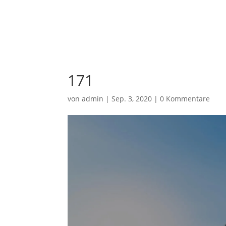
03621 / 70 00 85
post@hausmeisterdienst-gth.de
171
von
admin
|
Sep. 3, 2020
|
0 Kommentare