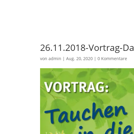
03621 / 70 00 85
post@hausmeisterdienst-gth.de
26.11.2018-Vortrag-D
von
admin
|
Aug. 20, 2020
|
0 Kommentare