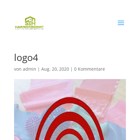
03621 / 70 00 85
post@hausmeisterdienst-gth.de
logo4
von
admin
|
Aug. 20, 2020
|
0 Kommentare