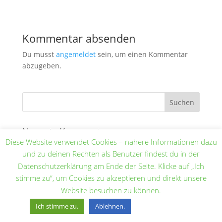
Kommentar absenden
Du musst
angemeldet
sein, um einen Kommentar
abzugeben.
Neueste Kommentare
Diese Website verwendet Cookies – nähere Informationen dazu
und zu deinen Rechten als Benutzer findest du in der
Datenschutzerklärung am Ende der Seite. Klicke auf „Ich
stimme zu“, um Cookies zu akzeptieren und direkt unsere
Impressum
Datenschutz
Website besuchen zu können.
Mehr Erfahren.
Ich stimme zu.
Ablehnen.
© Copyright 2024 | Site created by Liberty-Design.de