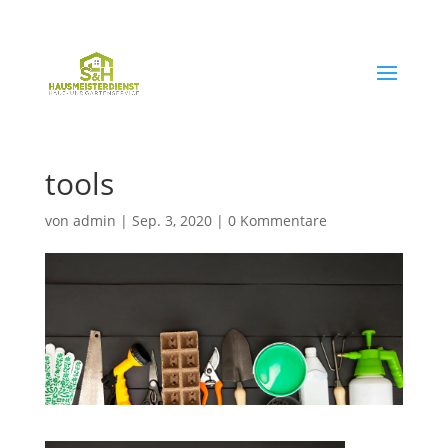
03621 / 70 00 85
post@hausmeisterdienst-gth.de
tools
von
admin
|
Sep. 3, 2020
|
0 Kommentare